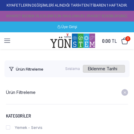
KIYAFETLERİN DEĞİŞİMLERİ ALINDIĞI TARİHTEN İTİBAREN 1 HAFTADIR.
KIYAFET BEDEN ÖLÇÜLERİ İÇİN OKULUMUZU ZİYARET EDEBİLİRSİNİZ.
Üye Girişi
0
0.00
TL
Sıralama
Ürün Filtreleme
Ürün Filtreleme
KATEGORILER
Yemek - Servis