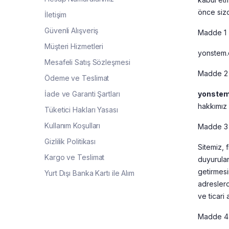
önce sizd
İletişim
Güvenli Alışveriş
Madde 1 -
Müşteri Hizmetleri
yonstem.c
Mesafeli Satış Sözleşmesi
Madde 2 
Ödeme ve Teslimat
İade ve Garanti Şartları
yonstem
hakkımız 
Tüketici Hakları Yasası
Kullanım Koşulları
Madde 3 –
Gizlilik Politikası
Sitemiz, 
Kargo ve Teslimat
duyurulan
getirmesi
Yurt Dışı Banka Kartı ile Alım
adreslerde
ve ticari
Madde 4 –