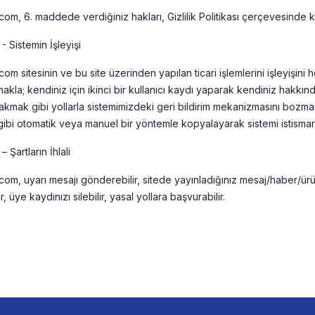
om, 6. maddede verdiğiniz hakları, Gizlilik Politikası çerçevesinde ku
 Sistemin İşleyişi
om sitesinin ve bu site üzerinden yapılan ticari işlemlerini işleyişini 
kla; kendiniz için ikinci bir kullanıcı kaydı yaparak kendiniz hakkında
akmak gibi yollarla sistemimizdeki geri bildirim mekanizmasını bozmam
 gibi otomatik veya manuel bir yöntemle kopyalayarak sistemi istis
 Şartların İhlali
om, uyarı mesajı gönderebilir, sitede yayınladığınız mesaj/haber/ürü
ir, üye kaydınızı silebilir, yasal yollara başvurabilir.