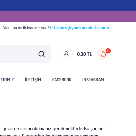
Yardıma mı ihtiyacınız var ?
infostore@yontemkoleji.com.tr
0
0.00
TL
LERIMIZ
İLETIŞIM
FACEBOOK
INSTAGRAM
ze bilgi veren metni okumanız gerekmektedir. Bu şartları
a uymanızdır. Sitemizden faydalanmaya başlamadan