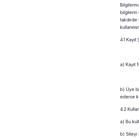
Bilgilerin
bilgileri
takdirde 
kullanımın
4.1 Kayıt
a) Kayıt 
b) Üye bi
ederse ka
4.2 Kullan
a) Bu kul
b) Siteyi