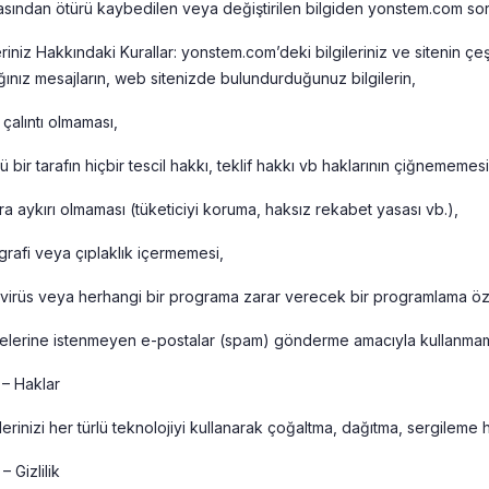
ından ötürü kaybedilen veya değiştirilen bilgiden yonstem.com soru
eriniz Hakkındaki Kurallar: yonstem.com’deki bilgileriniz ve sitenin çeşit
ğınız mesajların, web sitenizde bulundurduğunuz bilgilerin,
 çalıntı olmaması,
 bir tarafın hiçbir tescil hakkı, teklif hakkı vb haklarının çiğnememesi
ra aykırı olmaması (tüketiciyi koruma, haksız rekabet yasası vb.),
rafi veya çıplaklık içermemesi,
 virüs veya herhangi bir programa zarar verecek bir programlama öz
yelerine istenmeyen e-postalar (spam) gönderme amacıyla kullanmama i
– Haklar
ilerinizi her türlü teknolojiyi kullanarak çoğaltma, dağıtma, sergileme h
 Gizlilik