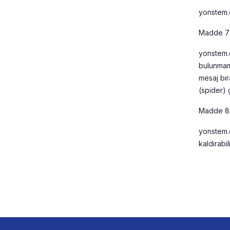
yonstem.c
Madde 7 -
yonstem.c
bulunmama
mesaj bır
(spider)
Madde 8 –
yonstem.c
kaldırabil