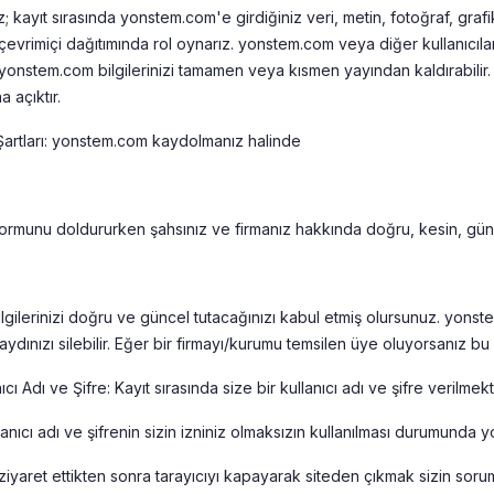
iz; kayıt sırasında yonstem.com'e girdiğiniz veri, metin, fotoğraf, grafik
n çevrimiçi dağıtımında rol oynarız. yonstem.com veya diğer kullanıcıl
yonstem.com bilgilerinizi tamamen veya kısmen yayından kaldırabilir. y
a açıktır.
 Şartları: yonstem.com kaydolmanız halinde
formunu doldururken şahsınız ve firmanız hakkında doğru, kesin, günc
lgilerinizi doğru ve güncel tutacağınızı kabul etmiş olursunuz. yonste
ydınızı silebilir. Eğer bir firmayı/kurumu temsilen üye oluyorsanız bu 
ıcı Adı ve Şifre: Kayıt sırasında size bir kullanıcı adı ve şifre verilme
lanıcı adı ve şifrenin sizin izniniz olmaksızın kullanılması durumunda
 ziyaret ettikten sonra tarayıcıyı kapayarak siteden çıkmak sizin so