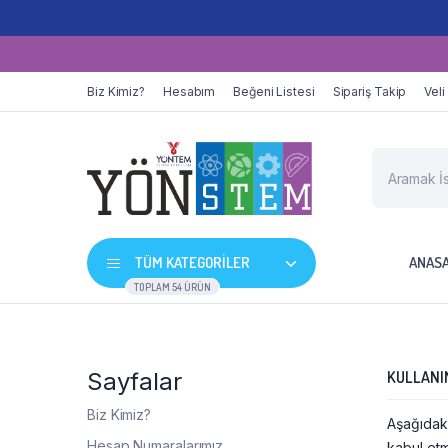
Biz Kimiz?
Hesabım
Beğeni Listesi
Sipariş Takip
Veli
TÜM KATEGORİLER
ANAS
TOPLAM 54 ÜRÜN
Sayfalar
KULLANI
Biz Kimiz?
Aşağıdaki
Hesap Numaralarımız
kabul et