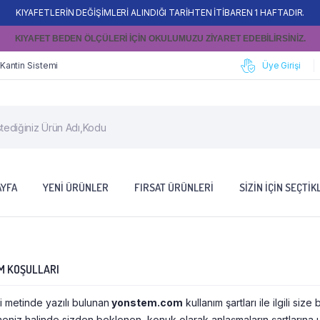
KIYAFETLERİN DEĞİŞİMLERİ ALINDIĞI TARİHTEN İTİBAREN 1 HAFTADIR.
KIYAFET BEDEN ÖLÇÜLERİ İÇİN OKULUMUZU ZİYARET EDEBİLİRSİNİZ.
 Kantin Sistemi
Üye Girişi
AYFA
YENI ÜRÜNLER
FIRSAT ÜRÜNLERI
SIZIN İÇIN SEÇTIK
M KOŞULLARI
 metinde yazılı bulunan
yonstem.com
kullanım şartları ile ilgili si
meniz halinde sizden beklenen, konuk olarak anlaşmaların şartların