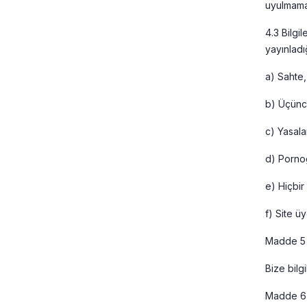
uyulmamas
4.3 Bilgil
yayınladı
a) Sahte,
b) Üçüncü
c) Yasala
d) Pornog
e) Hiçbir
f) Site ü
Madde 5 
Bize bilg
Madde 6 –