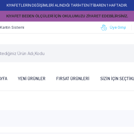
KIYAFETLERİN DEĞİŞİMLERİ ALINDIĞI TARİHTEN İTİBAREN 1 HAFTADIR.
KIYAFET BEDEN ÖLÇÜLERİ İÇİN OKULUMUZU ZİYARET EDEBİLİRSİNİZ.
 Kantin Sistemi
Üye Girişi
AYFA
YENI ÜRÜNLER
FIRSAT ÜRÜNLERI
SIZIN İÇIN SEÇTIK