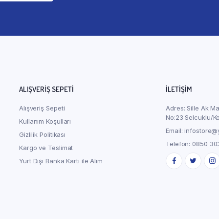
ALIŞVERIŞ SEPETI
İLETİŞİM
Alışveriş Sepeti
Adres: Sille Ak M
No:23 Selcuklu/K
i
Kullanım Koşulları
Email: infostore@
Gizlilik Politikası
Telefon: 0850 30
Kargo ve Teslimat
Yurt Dışı Banka Kartı ile Alım