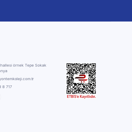
ahallesi örnek Tepe Sokak
onya
yontemkoleji.com.tr
3 8 717