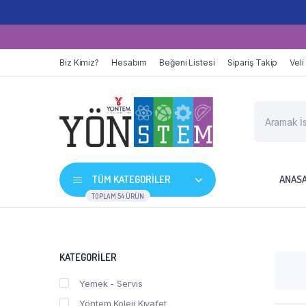
Biz Kimiz?
Hesabım
Beğeni Listesi
Sipariş Takip
Veli
TÜM KATEGORİLER
ANAS
TOPLAM 54 ÜRÜN
KATEGORILER
Yemek - Servis
Yöntem Koleji Kıyafet