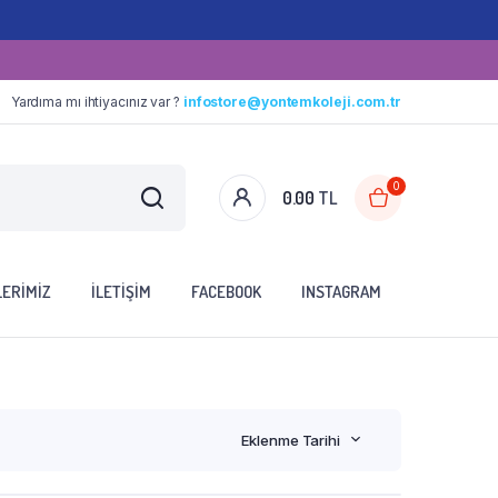
Yardıma mı ihtiyacınız var ?
infostore@yontemkoleji.com.tr
0
0.00
TL
LERIMIZ
İLETIŞIM
FACEBOOK
INSTAGRAM
Eklenme Tarihi